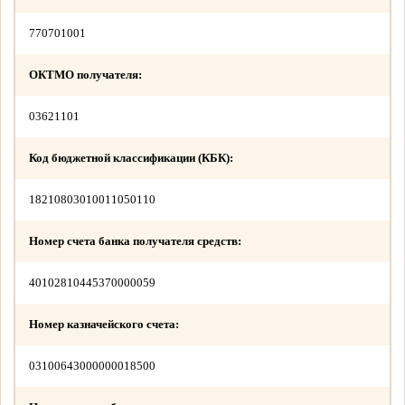
770701001
ОКТМО получателя:
03621101
Код бюджетной классификации (КБК):
18210803010011050110
Номер счета банка получателя средств:
40102810445370000059
Номер казначейского счета:
03100643000000018500