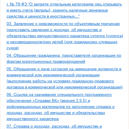
г. № 79-ФЗ "О запрете отдельным категориям лиц открывать
и иметь счета (вклады), хранить наличные денежные
средства и ценности в иностранных..."
03. Заявление о невозможности по объективным причинам
представить сведения о доходах, об имуществе и
обязательствах имущественного характера супруги (супруга)
и несовершеннолетних детей (для гражданских служащих
судов)
04. Обращение гражданина, представителя организации по
фактам коррупционных правонарушений
05. Обращение о даче согласия на замещение должности в
коммерческой или некоммерческой организации
(выполнение работы на условиях гражданско-правового
договора в коммерческой или некоммерческой организации)
06. Ссылка на скачивание специального программного
обеспечения «Справки БК» (версия 2.5.5) и
информационных материалов по заполнению справок о
доходах, расходах, об имуществе и обязательствах
имущественного характера
07. Справка о доходах, расходах, об имуществе и