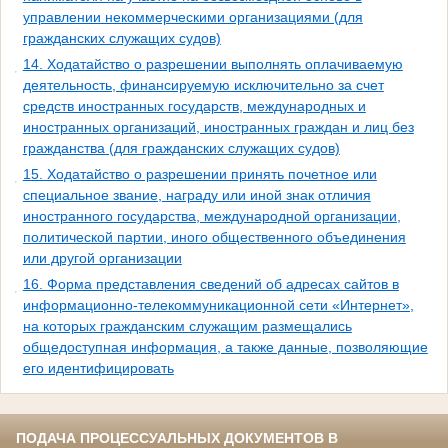
управлении некоммерческими организациями (для
гражданских служащих судов)
14. Ходатайство о разрешении выполнять оплачиваемую
деятельность, финансируемую исключительно за счет
средств иностранных государств, международных и
иностранных организаций, иностранных граждан и лиц без
гражданства (для гражданских служащих судов)
15. Ходатайство о разрешении принять почетное или
специальное звание, награду или иной знак отличия
иностранного государства, международной организации,
политической партии, иного общественного объединения
или другой организации
16. Форма представления сведений об адресах сайтов в
информационно-телекоммуникационной сети «Интернет»,
на которых гражданским служащим размещались
общедоступная информация, а также данные, позволяющие
его идентифицировать
ПОДАЧА ПРОЦЕССУАЛЬНЫХ ДОКУМЕНТОВ В