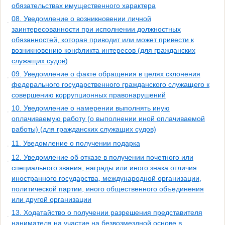
обязательствах имущественного характера
08. Уведомление о возникновении личной
заинтересованности при исполнении должностных
обязанностей, которая приводит или может привести к
возникновению конфликта интересов (для гражданских
служащих судов)
09. Уведомление о факте обращения в целях склонения
федерального государственного гражданского служащего к
совершению коррупционных правонарушений
10. Уведомление о намерении выполнять иную
оплачиваемую работу (о выполнении иной оплачиваемой
работы) (для гражданских служащих судов)
11. Уведомление о получении подарка
12. Уведомление об отказе в получении почетного или
специального звания, награды или иного знака отличия
иностранного государства, международной организации,
политической партии, иного общественного объединения
или другой организации
13. Ходатайство о получении разрешения представителя
нанимателя на участие на безвозмездной основе в